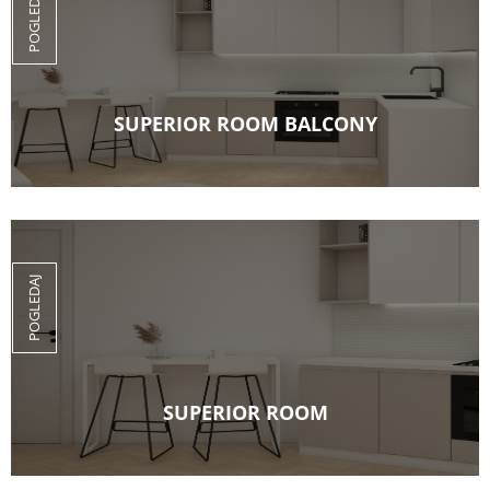
POGLEDAJ
SUPERIOR ROOM BALCONY
2+1 kreveta
32 m2
POGLEDAJ
SUPERIOR ROOM
2+1 kreveta
30 m2