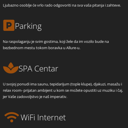
Ljubazno osoblje će vrlo rado odgovoriti na sva vaša pitanja i zahteve.
Parking
Na raspolaganju je svim gostima, koji žele da im vozilo bude na
bezbednom mestu tokom boravka u Allure-u.
SPA Centar
U svojoj ponudi ima saunu, tepidarijum (tople klupe), djakuzi, masažu i
relax room- prijatan ambijent u kom se možete opustiti uz muziku i čaj,
jer Vaše zadovoljstvo je naš imperativ.
WiFi Internet