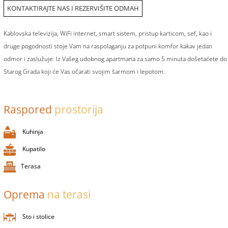
KONTAKTIRAJTE NAS I REZERVIŠITE ODMAH
Kablovska televizija, WiFi internet, smart sistem, pristup karticom, sef, kao i
druge pogodnosti stoje Vam na raspolaganju za potpuni komfor kakav jedan
odmor i zaslužuje. Iz Vašeg udobnog apartmana za samo 5 minuta došetaćete do
Starog Grada koji će Vas očarati svojim šarmom i lepotom.
Raspored
prostorija
Kuhinja
Kupatilo
Terasa
Oprema
na terasi
Sto i stolice