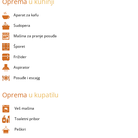
Oprema
u kuhinji
Aparat za kafu
Sudopera
Mašina za pranje posuđa
Šporet
Frižider
Aspirator
Posuđe i escajg
Oprema
u kupatilu
Veš mašina
Toaletni pribor
Peškiri