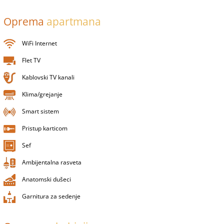
Oprema
apartmana
WiFi Internet
Flet TV
Kablovski TV kanali
Klima/grejanje
Smart sistem
Pristup karticom
Sef
Ambijentalna rasveta
Anatomski dušeci
Garnitura za sedenje